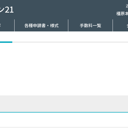
21
橿原
容
各種申請書・様式
手数料一覧