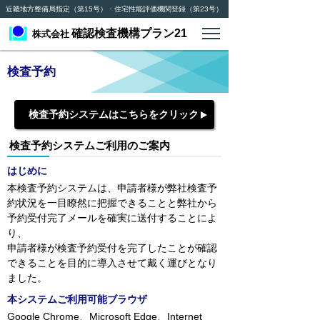
近畿地方整備局指定（第15号）・住宅性能評価機関登録（第23号）
確認検査機構プラン21
株式会社
検査予約
検査予約システムはこちらをクリック
検査予約システムご利用のご案内
はじめに
本検査予約システムは、申請者様が弊社検査予
約状況を一目瞭然に把握できることと弊社から
予約受付完了メールを確実に送付することによ
り、
申請者様が検査予約受付を完了したことが確認
できることを目的に導入させて戴く運びとなり
ました。
本システムご利用可能ブラウザ
Google Chrome、Microsoft Edge、Internet