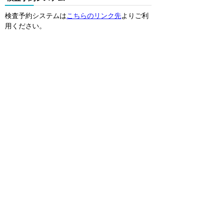
検査予約システムは
こちらのリンク先
よりご利
用ください。
申請・ご予約をお持ちしております。
下記から申請方法を選んでお申込みください。
NICE WEB申請
メール申請
検査予約
株式会社確認検査機構プラン21
奈良県に本社を置く、国土交通省近畿地方整備
局指定の確認検査機関です。
法律や協定に基づく確認検査業務・住宅支援機
構適合証明発行業務、住宅性能評価及び関連業
務、住宅瑕疵担保保険取次業務を近畿全域にて
行っています。
橿原本店
〒634-0078
橿原市八木町一丁目7-39 林田ビル2階