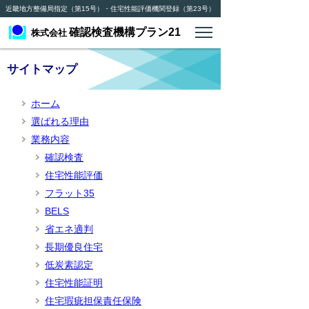
近畿地方整備局指定（第15号）・住宅性能評価機関登録（第23号）
確認検査機構プラン21
株式会社
サイトマップ
ホーム
選ばれる理由
業務内容
確認検査
住宅性能評価
フラット35
BELS
省エネ適判
長期優良住宅
低炭素認定
住宅性能証明
住宅瑕疵担保責任保険