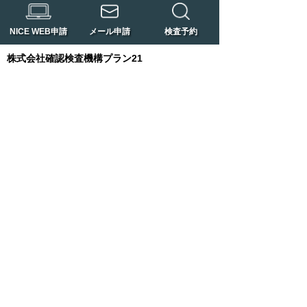
NICE WEB申請
メール申請
検査予約
株式会社確認検査機構プラン21
奈良県に本社を置く、国土交通省近畿地方整備
局指定の確認検査機関です。
法律や協定に基づく確認検査業務・住宅支援機
構適合証明発行業務、住宅性能評価及び関連業
務、住宅瑕疵担保保険取次業務を近畿全域にて
行っています。
橿原本店
〒634-0078
橿原市八木町一丁目7-39 林田ビル2階
TEL：0744-20-2005
FAX：0744-24-3748
奈良支店
〒630-8115
奈良市大宮町五丁目3番14号 不動ビル503号
TEL：0742-30-1201