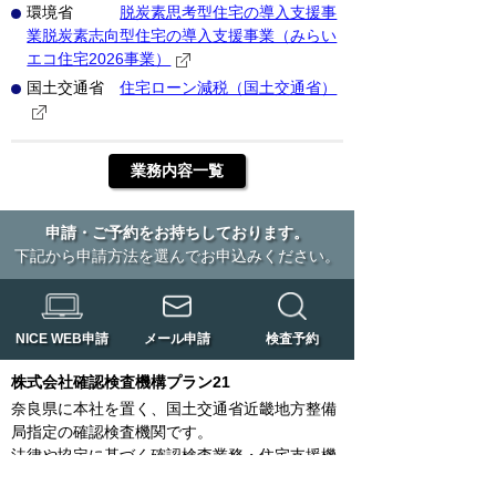
環境省
脱炭素思考型住宅の導入支援事
業脱炭素志向型住宅の導入支援事業（みらい
エコ住宅2026事業）
国土交通省
住宅ローン減税（国土交通省）
業務内容一覧
申請・ご予約をお持ちしております。
下記から申請方法を選んでお申込みください。
NICE WEB申請
メール申請
検査予約
株式会社確認検査機構プラン21
奈良県に本社を置く、国土交通省近畿地方整備
局指定の確認検査機関です。
法律や協定に基づく確認検査業務・住宅支援機
構適合証明発行業務、住宅性能評価及び関連業