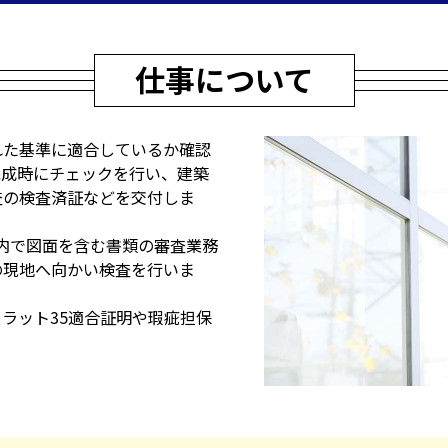
仕事について
れた基準に適合しているか確認
完成時にチェックを行い、建築
査の検査済証などを交付しま
内で図面を含む書類の審査業務
の現地へ向かい検査を行いま
ラット35適合証明や瑕疵担保