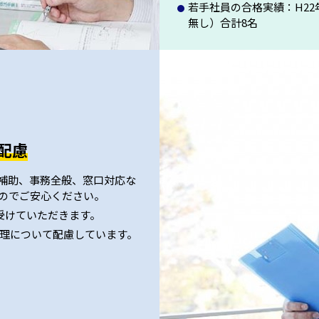
若手社員の合格実績：H22年
無し）合計8名
配慮
の補助、事務全般、窓口対応な
のでご安心ください。
受けていただきます。
理について配慮しています。