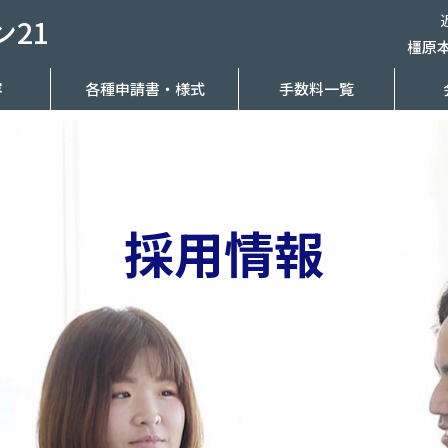
21
橿原
容
各種申請書・様式
手数料一覧
採用情報