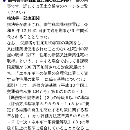
贈与税非課税措置に係る改正内容
(一部の内
容です、詳しくは国土交通省のページをご覧
ください）
措法等一部改正関
措法等が改正され、贈与税非課税措置は、令
和８ 年 12 月 31 日まで適用期限が３ 年間延
長されることとなった。
なお、 受贈者が住宅用の家屋の新築をし、
又は建築後使用されたことのない住宅用の家
屋の取得（以下「住宅の新築又は新築住宅の
取得」という。）をする場合であって非課税
限度額が 500 万円加算される対象家屋のう
ち、「エネルギーの使用の合理化に著しく資
する住宅用の家屋」 に係る基準については、
原則として、 評価方法基準（平成 13 年国土
交通省告示第 1347 号）第５の５の５－１
【断熱等性能等級】 (３ )の等級５以上の基準
（評価方法基準第５の５の５－１ (３ )ハに規
定する結露の発生を防止する対策に関する基
準を除く。） かつ評価方法基準第５の５の５
－２【一次エネルギー消費量等級】 (３ )の等
級６以上の基準に適合していることとなる こ