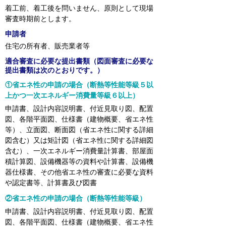
着工前、着工後を問いません、原則として現場
審査時期前とします。
申請者
住宅の所有者、販売業者等
適合審査に必要な提出書類（図面審査に必要な
提出書類は次のとおりです。）
①省エネ性の申請の場合（断熱等性能等級５以
上かつ一次エネルギー消費量等級６以上）
申請書、設計内容説明書、付近見取り図、配置
図、各階平面図、仕様書（建物概要、省エネ性
等）、立面図、断面図（省エネ性に関する詳細
図含む）又は矩計図（省エネ性に関する詳細図
含む）、一次エネルギー消費量計算書、部屋面
積計算図、設備機器等の資料や計算書、設備機
器仕様書、その他省エネ性の審査に必要な資料
や認定書等、計算書及び図書
②省エネ性の申請の場合（断熱等性能等級）
申請書、設計内容説明書、付近見取り図、配置
図、各階平面図、仕様書（建物概要、省エネ性