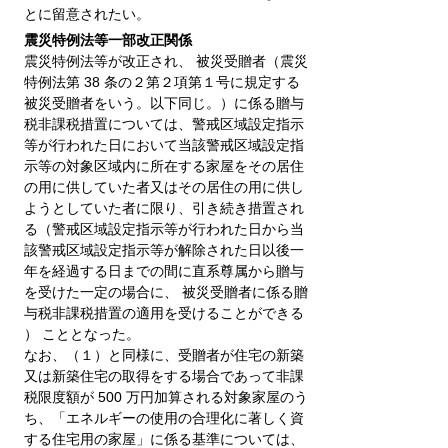
とに留意されたい。
震災特例法等一部改正関係
震災特例法等が改正され、 被災受贈者（震災
特例法第 38 条の２第２項第１号に規定する
被災受贈者をいう。以下同じ。）に係る贈与
税非課税措置については、警戒区域設定指示
等が行われた日において当該警戒区域設定指
示等の対象区域内に所在する家屋をその居住
の用に供していた者又はその居住の用に供し
ようとしていた者に限り、引き続き措置され
る（警戒区域設定指示等が行われた日から当
該警戒区域設定指示等が解除された日以後一
年を経過する日までの間に直系尊属から贈与
を受けた一定の場合に、 被災受贈者に係る贈
与税非課税措置の適用を受けることができる
） こととなった。
なお、（１）と同様に、受贈者が住宅の新築
又は新築住宅の取得をする場合であって非課
税限度額が 500 万円加算される対象家屋のう
ち、「エネルギーの使用の合理化に著しく資
する住宅用の家屋」に係る基準については、