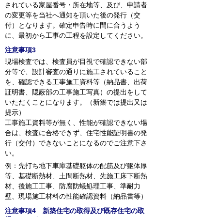
されている家屋番号・所在地等、及び、申請者
の変更等を当社へ通知を頂いた後の発行（交
付）となります。確定申告時に間に合うよう
に、最初から工事の工程を設定してください。
注意事項3
現場検査では、検査員が目視で確認できない部
分等で、設計審査の通りに施工されていること
を、確認できる工事施工資料等（納品書、出荷
証明書、隠蔽部の工事施工写真）の提出をして
いただくことになります。（新築では提出又は
提示）
工事施工資料等が無く、性能が確認できない場
合は、検査に合格できず、住宅性能証明書の発
行（交付）できないことになるのでご注意下さ
い。
例：先打ち地下車庫基礎躯体の配筋及び躯体厚
等、基礎断熱材、土間断熱材、先施工床下断熱
材、後施工工事、防腐防蟻処理工事、準耐力
壁、現場施工材料の性能確認資料（納品書等）
注意事項4 新築住宅の取得及び既存住宅の取