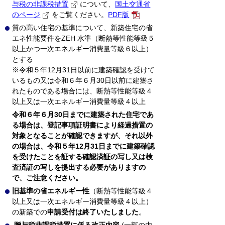
与税の非課税措置
について、
国土交通省
のページ
をご覧ください。
PDF版
質の高い住宅の基準について、新築住宅の省
エネ性能要件をZEH 水準（断熱等性能等級５
以上かつ一次エネルギー消費量等級６以上）
とする
※令和５年12月31日以前に建築確認を受けて
いるもの又は令和６年６月30日以前に建築さ
れたものである場合には、断熱等性能等級４
以上又は一次エネルギー消費量等級４以上
令和６年６月30日までに建築された住宅であ
る場合は、登記事項証明書により経過措置の
対象となることが確認できますが、それ以外
の場合は、令和５年12月31日までに建築確認
を受けたことを証する確認済証の写し又は検
査済証の写しを提出する必要がありますの
で、ご注意ください。
旧基準の省エネルギー性
（断熱等性能等級４
以上又は一次エネルギー消費量等級４以上）
の新築での
申請受付は終了いたしました
。