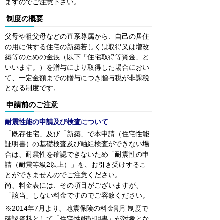
ますのでご注意下さい。
制度の概要
父母や祖父母などの直系尊属から、自己の居住
の用に供する住宅の新築若しくは取得又は増改
築等のための金銭（以下「住宅取得等資金」と
いいます。）を贈与により取得した場合におい
て、一定金額までの贈与につき贈与税が非課税
となる制度です。
申請前のご注意
耐震性能の申請及び検査について
「既存住宅」及び「新築」で本申請（住宅性能
証明書）の基礎検査及び軸組検査ができない場
合は、耐震性を確認できないため「耐震性の申
請（耐震等級2以上）」を、お引き受けするこ
とができませんのでご注意ください。
尚、料金表には、その項目がございますが、
「該当」しない料金ですのでご容赦ください。
※2014年7月より、地震保険の料金割引制度で
確認資料として「住宅性能証明書」が対象とな