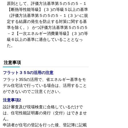
原則として、評価方法基準第５の５の５－１
【断熱等性能等級】 (３ )の等級５以上の基準
（評価方法基準第５の５の５－１ (３ )ハに規
定する結露の発生を防止する対策に関する基
準を除く。） かつ評価方法基準第５の５の５
－２【一次エネルギー消費量等級】 (３ )の等
級６以上の基準に適合していることとなっ
た。
注意事項
フラット３５Sの活用の注意
フラット35Sの活用で、省エネルギー基準をモ
デル住宅法で行っている場合は、活用すること
ができないのでご注意ください。
注意事項2
設計審査及び現場検査に合格しているだけで
は、住宅性能証明書の発行（交付）はできませ
ん。
申請者が住宅の登記を行った後、登記簿に記載