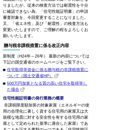
りましたが、従来の検査方法では耐震性を十分
に確認できない為、「住宅性能証明書」の申請
審査対象を、今回変更することになりました。
又、「省エネ性」及び「耐震性」の検査方法も
変更いたしますので、ご理解の程をよろしくお
願いいたします。
贈与税非課税措置に係る改正内容
新制度（H24年～26年） 最新の内容については
下記の国交通省のホームページをご覧下さい。
住宅取得等資金に係る贈与税の非課税措置に
ついて（国土交通省HP）
500万円加算となる質の高い住宅を取得等し
た場合
住宅性能証明書の発行業務の概要
非課税限度額加算の対象家屋（エネルギーの使
用の合理化に著しく資する住宅用の家屋又は大
規模な地震に対する安全性を有する住宅用の家
屋として定められた基準に適合した家屋）であ
ることを証する書類の一つである「住宅性能証