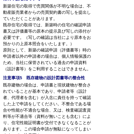
新築住宅の取得で売買関係が不明な場合は、不
動産販売業者からの売買契約書の写しを提出し
ていただくことがあります。
既存住宅の取得では、新築時の住宅の確認申請
書又は評価書等の原本の提示及び写しの添付が
必要です。（写しの確認は当社により原本をお
預かりの上原本照合をいたします。）
原則として、新築の確認申請（評価書等）時の
申請者以外の申請者の場合は、個人情報保護の
ため、当社に保管されている過去の申請資料
（設計書等）をご利用することはできません。
注意事項5 既存建物の設計図書等の整合性
既存建物の場合は、申請書と現状建物が整合さ
れていることが基本であり、申請者等（設計
者、代理者を含む）が入念に責任を持って確認
した上で申請をしてください。不整合である場
合や性能が不適合な場合、又は、検査確認査資
料等が不適合等（資料が無いことも含む）によ
り、住宅性能証明書が交付できなくなることが
あります。この場合申請が無駄になってしまい