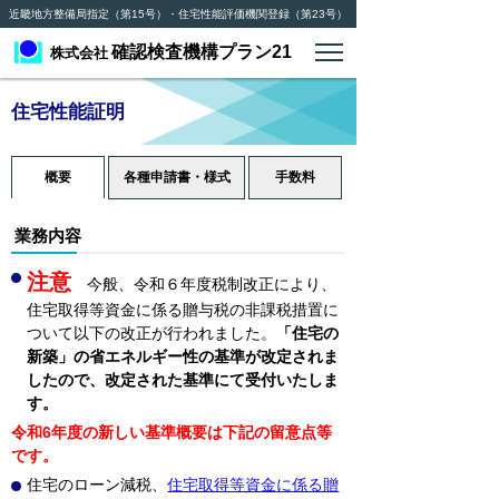
近畿地方整備局指定（第15号）・住宅性能評価機関登録（第23号）
確認検査機構プラン21
株式会社
住宅性能証明
概要
各種申請書・様式
手数料
業務内容
注意
今般、令和６年度税制改正により、
住宅取得等資金に係る贈与税の非課税措置に
ついて以下の改正が行われました。
「住宅の
新築
」の省エネルギー性の基準が改定されま
したので、改定された基準にて受付いたしま
す。
令和6年度の新しい基準概要は下記の留意点等
です。
住宅のローン減税、
住宅取得等資金に係る贈