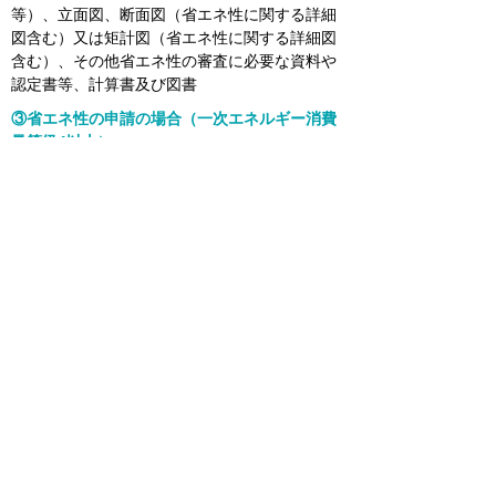
等）、立面図、断面図（省エネ性に関する詳細
図含む）又は矩計図（省エネ性に関する詳細図
含む）、その他省エネ性の審査に必要な資料や
認定書等、計算書及び図書
③省エネ性の申請の場合（一次エネルギー消費
量等級4以上）
②の図書、資料及び計算書等に加えて、一次エ
ネルギー消費量計算書、部屋面積計算図、設備
機器等の資料や計算書、設備機器仕様書
その他、一次エネルギー消費算定に必要な書類
④耐震性の申請（耐震等級2以上又は免震建築
物）
申請書、設計内容説明書、付近見取り図、配置
図、各階平面図、仕様書（建物概要、耐震性に
関する内容等）、立面図、断面図（耐震性に関
する詳細図含む）又は矩計図（耐震性に関する
詳細図含む）、基礎詳細図及び伏図、各階梁伏
図、小屋伏図、各種計算書
その他耐震性の審査に必要な資料や認定書等、
計算書及び図書