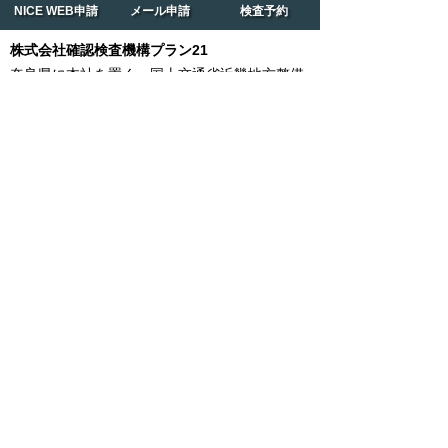
NICE WEB申請
メール申請
検査予約
株式会社確認検査機構プラン21
奈良県に本社を置く、国土交通省近畿地方整備
局指定の確認検査機関です。
法律や協定に基づく確認検査業務・住宅支援機
構適合証明発行業務、住宅性能評価及び関連業
務、住宅瑕疵担保保険取次業務を近畿全域にて
行っています。
橿原本店
〒634-0078
橿原市八木町一丁目7-39 林田ビル2階
TEL：0744-20-2005
FAX：0744-24-3748
奈良支店
〒630-8115
奈良市大宮町五丁目3番14号 不動ビル503号
TEL：0742-30-1201
FAX：0742-34-5525