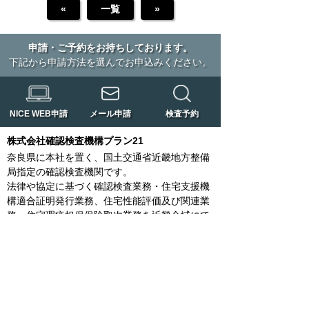
«
一覧
»
申請・ご予約をお持ちしております。
下記から申請方法を選んでお申込みください。
NICE WEB申請
メール申請
検査予約
株式会社確認検査機構プラン21
奈良県に本社を置く、国土交通省近畿地方整備
局指定の確認検査機関です。
法律や協定に基づく確認検査業務・住宅支援機
構適合証明発行業務、住宅性能評価及び関連業
務、住宅瑕疵担保保険取次業務を近畿全域にて
行っています。
橿原本店
〒634-0078
橿原市八木町一丁目7-39 林田ビル2階
TEL：0744-20-2005