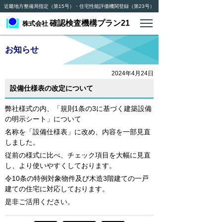
近畿地方整備局指定（第15号）・住宅性能評価機関登録（第23号）
確認検査機構プラン21
株式会社
お知らせ
2024年4月24日
設備仕様表の改定について
弊社様式の内、「規則1条の3に基づく建築設備
の明示シート」について
名称を「設備仕様表」に改め、内容を一部見直
しました。
従前の様式に比べ、チェック項目を大幅に見直
し、より使いやすくしております。
令10条の特例対象物件及び木造3階建ての一戸
建ての住宅に対応しております。
是非ご活用ください。