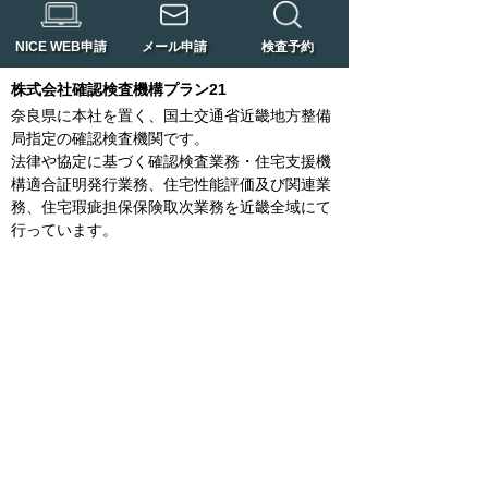
NICE WEB申請
メール申請
検査予約
株式会社確認検査機構プラン21
奈良県に本社を置く、国土交通省近畿地方整備
局指定の確認検査機関です。
法律や協定に基づく確認検査業務・住宅支援機
構適合証明発行業務、住宅性能評価及び関連業
務、住宅瑕疵担保保険取次業務を近畿全域にて
行っています。
橿原本店
〒634-0078
橿原市八木町一丁目7-39 林田ビル2階
TEL：0744-20-2005
FAX：0744-24-3748
奈良支店
〒630-8115
奈良市大宮町五丁目3番14号 不動ビル503号
TEL：0742-30-1201