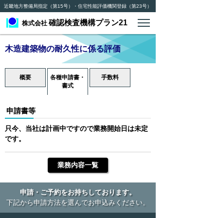
近畿地方整備局指定（第15号）・住宅性能評価機関登録（第23号）
確認検査機構プラン21
株式会社
木造建築物の耐久性に係る評価
概要
各種申請書・
手数料
書式
申請書等
只今、当社は計画中ですので業務開始日は未定
です。
業務内容一覧
申請・ご予約をお持ちしております。
下記から申請方法を選んでお申込みください。