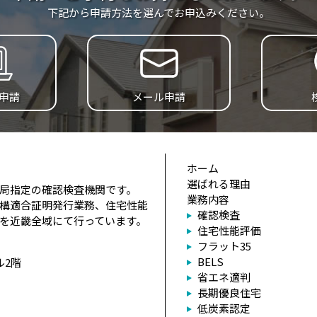
下記から申請方法を選んでお申込みください。
B申請
メール申請
ホーム
選ばれる理由
局指定の確認検査機関です。
業務内容
構適合証明発行業務、住宅性能
確認検査
を近畿全域にて行っています。
住宅性能評価
フラット35
BELS
ル2階
省エネ適判
長期優良住宅
低炭素認定