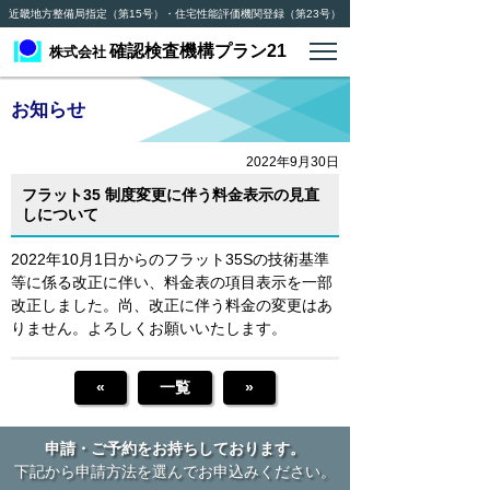
近畿地方整備局指定（第15号）・住宅性能評価機関登録（第23号）
確認検査機構プラン21
株式会社
お知らせ
2022年9月30日
フラット35 制度変更に伴う料金表示の見直
しについて
2022年10月1日からのフラット35Sの技術基準
等に係る改正に伴い、料金表の項目表示を一部
改正しました。尚、改正に伴う料金の変更はあ
りません。よろしくお願いいたします。
«
一覧
»
申請・ご予約をお持ちしております。
下記から申請方法を選んでお申込みください。