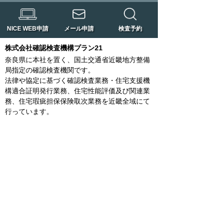
NICE WEB申請
メール申請
検査予約
株式会社確認検査機構プラン21
奈良県に本社を置く、国土交通省近畿地方整備
局指定の確認検査機関です。
法律や協定に基づく確認検査業務・住宅支援機
構適合証明発行業務、住宅性能評価及び関連業
務、住宅瑕疵担保保険取次業務を近畿全域にて
行っています。
橿原本店
〒634-0078
橿原市八木町一丁目7-39 林田ビル2階
TEL：0744-20-2005
FAX：0744-24-3748
奈良支店
〒630-8115
奈良市大宮町五丁目3番14号 不動ビル503号