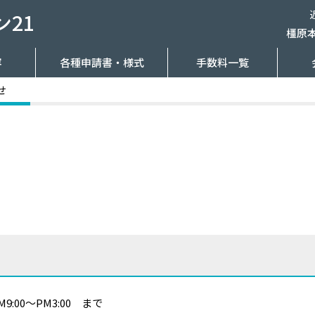
21
橿原
容
各種申請書・様式
手数料一覧
せ
:00～PM3:00 まで