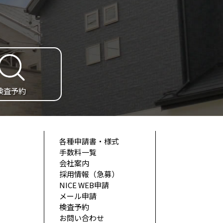
検査予約
各種申請書・様式
手数料一覧
会社案内
採用情報（急募）
NICE WEB申請
メール申請
検査予約
お問い合わせ