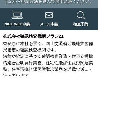
下記から申請方法を選んでお申込みください。
NICE WEB申請
メール申請
検査予約
株式会社確認検査機構プラン21
奈良県に本社を置く、国土交通省近畿地方整備
局指定の確認検査機関です。
法律や協定に基づく確認検査業務・住宅支援機
構適合証明発行業務、住宅性能評価及び関連業
務、住宅瑕疵担保保険取次業務を近畿全域にて
行っています。
橿原本店
〒634-0078
橿原市八木町一丁目7-39 林田ビル2階
TEL：0744-20-2005
FAX：0744-24-3748
奈良支店
〒630-8115