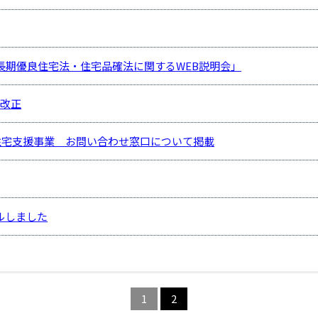
長期優良住宅法・住宅品確法に関するWEB説明会」
改正
住宅支援事業 お問い合わせ窓口について掲載
ルしました
1
2