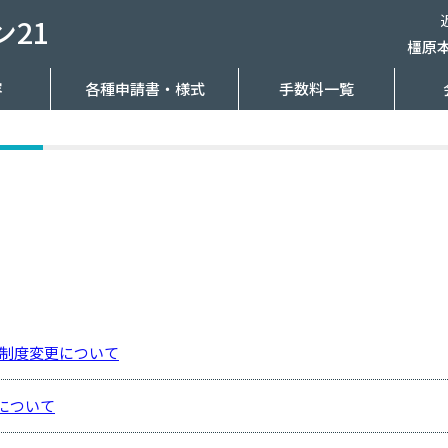
21
橿原
容
各種申請書・様式
手数料一覧
降の制度変更について
正について